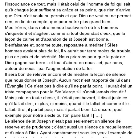
l'insouciance de tout, mais il était celui de l'homme de foi qui sait
qu'à chaque jour suffisent sa grâce et sa peine, que rien n'arrive
que Dieu n'ait voulu ou permis et que Dieu ne veut ou ne permet
rien, en fin de compte, que pour notre plus grand bien.
Mes frères, dans notre monde bouleversé où les hommes
s'inquiètent et s'agitent comme si tout dépendait d'eux, que la
leçon de calme et d'abandon de st Joseph est bonne,
bienfaisante et, somme toute, reposante à méditer ! Si les
hommes avaient plus de foi, il y aurait sur terre moins de trouble,
plus de paix et de sérénité. Nous prierons pour que la paix de
Dieu gagne sur terre - et tout d'abord en nous - et, par nous,
autour de nous - par l'augmentation de la foi.
Il sera bon de relever encore et de méditer la leçon de silence
que nous donne st Joseph. Aucun mot n'est rapporté de lui dans
l'Évangile ! Ce n'est pas à dire qu'il ne parlât point. Il aurait été un
triste compagnon pour la Ste Vierge s'il n'avait jamais rien dit !
Mais juste en toute chose, il n'était pas bavard, il disait juste ce
qu'il fallait dire, ni plus, ni moins, quand il le fallait et comme il le
fallait. Bref, il parlait peu, mais il parlait bien. Là encore, quel
exemple pour notre siècle où l'on parle tant ! [ … ]
Le silence de st Joseph n'était pas seulement un silence de
réserve et de prudence ; c'était aussi un silence de recueillement
et d'union à Dieu. Ayant constamment sous les yeux l'exemple de