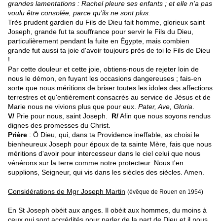
grandes lamentations : Rachel pleure ses enfants ; et elle n'a pas
voulu être consolée, parce qu'ils ne sont plus.
Très prudent gardien du Fils de Dieu fait homme, glorieux saint
Joseph, grande fut ta souffrance pour servir le Fils du Dieu,
particulièrement pendant la fuite en Égypte, mais combien
grande fut aussi ta joie d'avoir toujours près de toi le Fils de Dieu
!
Par cette douleur et cette joie, obtiens-nous de rejeter loin de
nous le démon, en fuyant les occasions dangereuses ; fais-en
sorte que nous méritions de briser toutes les idoles des affections
terrestres et qu'entièrement consacrés au service de Jésus et de
Marie nous ne vivions plus que pour eux.
Pater, Ave, Gloria
.
V/
Prie pour nous, saint Joseph.
R/
Afin que nous soyons rendus
dignes des promesses du Christ.
Prière
: Ô Dieu, qui, dans ta Providence ineffable, as choisi le
bienheureux Joseph pour époux de ta sainte Mère, fais que nous
méritions d'avoir pour intercesseur dans le ciel celui que nous
vénérons sur la terre comme notre protecteur. Nous t'en
supplions, Seigneur, qui vis dans les siècles des siècles. Amen.
Considérations de Mgr Joseph Martin
(évêque de Rouen en 1954)
En St Joseph obéit aux anges. Il obéit aux hommes, du moins à
ceux qui sont accrédités pour parler de la part de Dieu et il nous