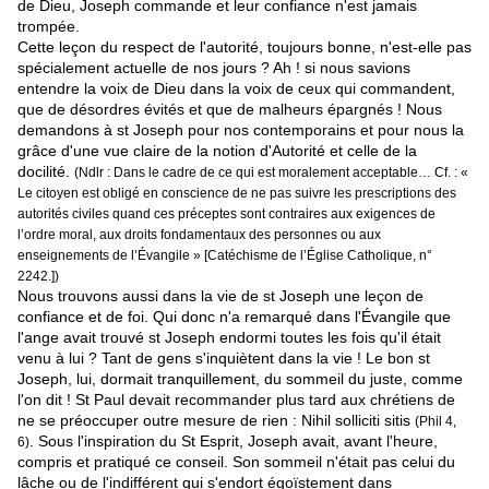
de Dieu, Joseph commande et leur confiance n'est jamais
trompée.
Cette leçon du respect de l'autorité, toujours bonne, n'est-elle pas
spécialement actuelle de nos jours ? Ah ! si nous savions
entendre la voix de Dieu dans la voix de ceux qui commandent,
que de désordres évités et que de malheurs épargnés ! Nous
demandons à st Joseph pour nos contemporains et pour nous la
grâce d'une vue claire de la notion d'Autorité et celle de la
docilité.
(Ndlr : Dans le cadre de ce qui est moralement acceptable… Cf. : «
Le citoyen est obligé en conscience de ne pas suivre les prescriptions des
autorités civiles quand ces préceptes sont contraires aux exigences de
l’ordre moral, aux droits fondamentaux des personnes ou aux
enseignements de l’Évangile » [Catéchisme de l’Église Catholique, n°
2242.])
Nous trouvons aussi dans la vie de st Joseph une leçon de
confiance et de foi. Qui donc n'a remarqué dans l'Évangile que
l'ange avait trouvé st Joseph endormi toutes les fois qu'il était
venu à lui ? Tant de gens s'inquiètent dans la vie ! Le bon st
Joseph, lui, dormait tranquillement, du sommeil du juste, comme
l'on dit ! St Paul devait recommander plus tard aux chrétiens de
ne se préoccuper outre mesure de rien : Nihil solliciti sitis
(Phil 4,
. Sous l'inspiration du St Esprit, Joseph avait, avant l'heure,
6)
compris et pratiqué ce conseil. Son sommeil n'était pas celui du
lâche ou de l'indifférent qui s'endort égoïstement dans