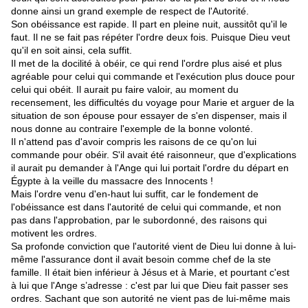
donne ainsi un grand exemple de respect de l'Autorité.
Son obéissance est rapide. Il part en pleine nuit, aussitôt qu'il le
faut. Il ne se fait pas répéter l'ordre deux fois. Puisque Dieu veut
qu'il en soit ainsi, cela suffit.
Il met de la docilité à obéir, ce qui rend l'ordre plus aisé et plus
agréable pour celui qui commande et l'exécution plus douce pour
celui qui obéit. Il aurait pu faire valoir, au moment du
recensement, les difficultés du voyage pour Marie et arguer de la
situation de son épouse pour essayer de s'en dispenser, mais il
nous donne au contraire l'exemple de la bonne volonté.
Il n'attend pas d'avoir compris les raisons de ce qu'on lui
commande pour obéir. S'il avait été raisonneur, que d'explications
il aurait pu demander à l'Ange qui lui portait l'ordre du départ en
Égypte à la veille du massacre des Innocents !
Mais l'ordre venu d'en-haut lui suffit, car le fondement de
l'obéissance est dans l'autorité de celui qui commande, et non
pas dans l'approbation, par le subordonné, des raisons qui
motivent les ordres.
Sa profonde conviction que l'autorité vient de Dieu lui donne à lui-
même l'assurance dont il avait besoin comme chef de la ste
famille. Il était bien inférieur à Jésus et à Marie, et pourtant c'est
à lui que l'Ange s’adresse : c'est par lui que Dieu fait passer ses
ordres. Sachant que son autorité ne vient pas de lui-même mais