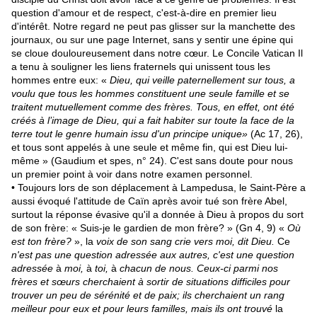
question d'amour et de respect, c'est-à-dire en premier lieu
d'intérêt. Notre regard ne peut pas glisser sur la manchette des
journaux, ou sur une page Internet, sans y sentir une épine qui
se cloue douloureusement dans notre cœur. Le Concile Vatican Il
a tenu à souligner les liens fraternels qui unissent tous les
hommes entre eux: «
Dieu, qui veille pater­nellement sur tous,
a
voulu que tous
les
hommes constituent une seule famille et
se
traitent mutuellement comme des frères. Tous, en effet, ont été
créés
à l’
image de Dieu, qui
a
fait habiter sur toute
la
face de
la
terre tout
le
genre humain issu d'un prin­cipe unique»
(Ac 17, 26),
et tous sont appelés à une seule et même fin, qui est Dieu lui-
même » (Gaudium et spes, n° 24). C'est sans doute pour nous
un premier point à voir dans notre examen personnel.
• Toujours lors de son déplacement à Lampedusa, le Saint-Père a
aussi évoqué l'attitude de Caïn après avoir tué son frère Abel,
surtout la réponse évasive qu'il a donnée à Dieu à propos du sort
de son frère: « Suis-je le gardien de mon frère? » (Gn 4, 9) «
Où
est ton frère?
», la
voix de son sang crie vers moi, dit Dieu.
Ce
n'est pas une question adressée aux autres, c'est une question
adressée
à
moi,
à
toi,
à
chacun de nous. Ceux-ci parmi nos
frères et sœurs cherchaient à sortir de situations difficiles pour
trouver un peu de sérénité et de paix; ils cherchaient un rang
meilleur pour eux et pour leurs familles, mais ils ont trouvé
la