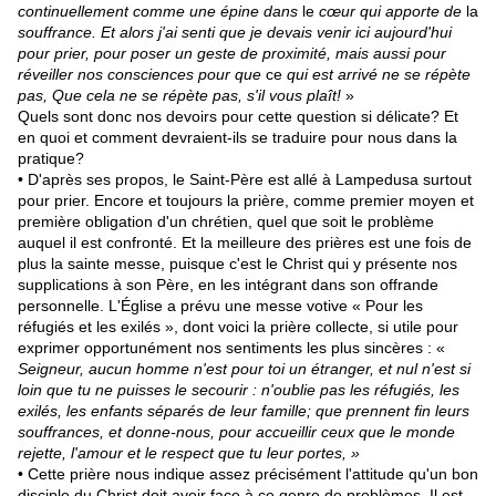
continuellement comme une épine dans
le
cœur qui apporte de
la
souffrance. Et alors j'ai senti que je devais venir ici aujourd'hui
pour prier, pour poser un geste de proximité, mais aussi pour
réveiller nos consciences pour que
ce
qui est arrivé ne se répète
pas, Que cela ne se répète pas, s'il vous plaît!
»
Quels sont donc nos devoirs pour cette question si délicate? Et
en quoi et comment devraient-ils se traduire pour nous dans la
pratique?
• D'après ses propos, le Saint-Père est allé à Lampedusa surtout
pour prier. Encore et toujours la prière, comme premier moyen et
première obligation d'un chrétien, quel que soit le problème
auquel il est confronté. Et la meilleure des prières est une fois de
plus la sainte messe, puisque c'est le Christ qui y présente nos
supplications à son Père, en les intégrant dans son offrande
personnelle. L'Église a prévu une messe votive « Pour les
réfugiés et les exilés », dont voici la prière collecte, si utile pour
exprimer opportunément nos sen­timents les plus sincères : «
Seigneur, aucun homme n'est pour toi un étranger, et nul n'est si
loin que tu ne puisses
le
secourir : n'oublie pas
les
réfugiés,
les
exilés,
les
enfants séparés de leur famille; que prennent fin leurs
souffrances, et donne-nous, pour accueillir ceux que
le
monde
rejette, l'amour et
le
respect que tu leur portes,
»
• Cette prière nous indique assez précisément l'attitude qu'un bon
disciple du Christ doit avoir face à ce genre de problèmes. Il est