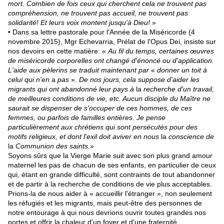
mort. Combien de fois ceux qui cherchent cela ne trouvent pas
compréhension, ne trouvent pas accueil, ne trouvent pas
solidarité! Et leurs voix montent jusqu'à Dieu!
»
• Dans sa lettre pastorale pour l'Année de la Miséricorde (4
novembre 2015), Mgr Echevarria, Prélat de l'Opus Dei, insiste sur
nos devoirs en cette matière: «
Au fil du temps, certaines œuvres
de miséricorde corporelles ont changé d'énoncé ou d'application.
L'aide aux pèlerins se traduit maintenant par
«
donner un toit à
celui qui n'en
a
pas
».
De nos jours, cela suppose d'aider les
migrants qui ont abandonné leur pays à
la
recherche d'un travail,
de meilleures conditions de vie, etc. Aucun disciple du Maître ne
saurait se dispenser de s'occuper de ces hommes, de ces
femmes, ou parfois de familles entières. Je pense
particulièrement aux chrétiens qui sont persécutés pour des
motifs religieux, et dont l'exil doit aviver en nous
la
conscience de
la
Communion des saints.
»
Soyons sûrs que la Vierge Marie suit avec son plus grand amour
maternel les pas de chacun de ses enfants, en parti­culier de ceux
qui, étant en grande difficulté, sont contraints de tout abandonner
et de partir à la recherche de conditions de vie plus acceptables.
Prions-la de nous aider à « accueillir l'étranger », non seulement
les réfugiés et les migrants, mais peut-être des personnes de
notre entourage à qui nous devrions ouvrir toutes grandes nos
portes et offrir la chaleur d'un foyer et d'une fraternité