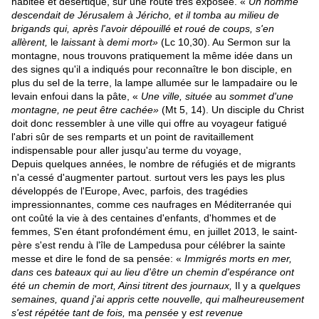
habitée et désertique, sur une route très exposée. «
Un
homme
descendait de Jérusalem
à
Jéricho, et il tomba au milieu de
brigands qui, après l'avoir dépouillé et roué de coups, s'en
allèrent,
le
laissant
à
demi mort
»
(Lc 10,30). Au Sermon sur la
montagne, nous trouvons pratiquement la même idée dans un
des signes qu'il a indiqués pour reconnaître le bon disciple, en
plus du sel de la terre, la lampe allumée sur le lampadaire ou le
levain enfoui dans la pâte, «
Une ville, située
au
sommet d'une
montagne, ne peut être cachée»
(Mt 5, 14). Un disciple du Christ
doit donc ressembler à une ville qui offre au voyageur fatigué
l'abri sûr de ses remparts et un point de ravitaillement
indispensable pour aller jusqu'au terme du voyage,
Depuis quelques années, le nombre de réfugiés et de migrants
n'a cessé d'augmenter partout. surtout vers les pays les plus
développés de l'Europe, Avec, parfois, des tragédies
impressionnantes, comme ces naufrages en Méditerranée qui
ont coûté la vie à des centaines d'enfants, d'hommes et de
femmes, S'en étant profondément ému, en juillet 2013, le saint-
père s'est rendu à l'île de Lampedusa pour célébrer la sainte
messe et dire le fond de sa pensée: «
Immigrés morts en mer,
dans
ces
bateaux qui au lieu d'être un chemin d'espé­rance ont
été un chemin de mort, Ainsi titrent des journaux,
Il y a
quelques
semaines, quand j'ai appris cette nouvelle, qui malheureusement
s'est répétée tant de fois,
ma
pensée
y
est revenue