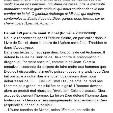
sentinelle de nos pensées, qui libère de l'assaut de la mentalité
mondaine ; sois le guide spirituel qui nous soutient dans le bon
combat de la foi. Ô glorieux Archange st Michel, qui toujours
contemples la Sainte Face de Dieu, gardes-nous fermes sur le
chemin vers l'Eternité. Amen. »
Benoit XVI parle de saint Michel (homélie 29/09/2008):
Nous le rencontrons dans l'Ecriture Sainte, en particulier dans le
Livre de Daniel, dans la Lettre de l'Apôtre saint Jude Thaddée et
dans l'Apocalypse.
Dans ces textes, on souligne deux fonctions de cet Archange. Il
défend la cause de l'unicité de Dieu contre la présomption du
dragon, du "serpent antique", comme le dit Jean. C'est la
tentative incessante du serpent de faire croire aux hommes que
Dieu doit disparaître, afin qu'ils puissent devenir grands; que Dieu
fait obstacle à notre liberté et que nous devons donc nous
débarrasser de Lui ... Celui qui met Dieu de côté, ne rend pas
l'homme plus grand, mais lui ôte sa dignité. L'homme devient
alors un produit mal réussi de l'évolution. Celui qui accuse Dieu,
accuse également l'homme. La foi en Dieu défend l'homme dans
toutes ses faiblesses et ses manquements: la splendeur de Dieu
resplendit sur chaque individu.
... L'autre fonction de Michel, selon l'Ecriture, est celle de