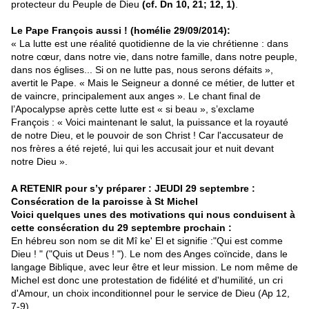
protecteur du Peuple de Dieu
(cf. Dn 10, 21; 12, 1)
.
Le Pape François aussi ! (homélie 29/09/2014):
« La lutte est une réalité quotidienne de la vie chrétienne : dans
notre cœur, dans notre vie, dans notre famille, dans notre peuple,
dans nos églises... Si on ne lutte pas, nous serons défaits »,
avertit le Pape. « Mais le Seigneur a donné ce métier, de lutter et
de vaincre, principalement aux anges ». Le chant final de
l’Apocalypse après cette lutte est « si beau », s’exclame
François : « Voici maintenant le salut, la puissance et la royauté
de notre Dieu, et le pouvoir de son Christ ! Car l'accusateur de
nos frères a été rejeté, lui qui les accusait jour et nuit devant
notre Dieu ».
A RETENIR pour s’y préparer : JEUDI 29 septembre :
Consécration de la paroisse à St Michel
Voici quelques unes des motivations qui nous conduisent à
cette consécration du 29 septembre prochain :
En hébreu son nom se dit Mî ke' El et signifie :"Qui est comme
Dieu ! " ("Quis ut Deus ! "). Le nom des Anges coïncide, dans le
langage Biblique, avec leur être et leur mission. Le nom même de
Michel est donc une protestation de fidélité et d'humilité, un cri
d'Amour, un choix inconditionnel pour le service de Dieu (Ap 12,
7-9).