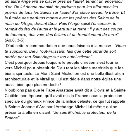
un autre Ange vint se placer près de l'autel, tenant un encensoir
d'or. On lui donna quantité de parfums pour les offrir avec les
prières de tous les Saints sur l'autel d'or placé devant le trône. Et
la fumée des parfums monta avec les prières des Saints de la
main de l'Ange, devant Dieu. Puis l'Ange saisit l'encensoir, le
remplit du feu de l'autel et le jeta sur la terre ; il y eut des coups
de tonnerre, des voix, des éclairs et un tremblement de terre"
(Ap.8, 3-5)
D’où cette recommandation que nous faisons à la messe :
"Nous
te supplions, Dieu Tout-Puissant, fais que cette offrande soit
portée par ton Saint Ange sur ton autel céleste".
C’est pourquoi depuis toujours le peuple chrétien s'est tourné
vers Michel pour obtenir de Dieu tant les biens matériels que les
biens spirituels. Le Mont Saint Michel en est une belle illustration
architecturale et le vitrail qui lui est dédié dans notre église une
aussi, bien que plus modeste !
N’oublions pas que le Pape Anastase avait dit à Clovis et à Sainte
Clotilde, son épouse, qu'il avait mis la France sous la protection
spéciale du glorieux Prince de la milice céleste, ce qui fut rappelé
à Sainte Jeanne d'Arc par l'Archange Michel lui-même qui se
présenta à elle en disant:
"Je suis Michel, le protecteur de la
France".