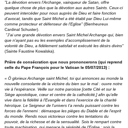
"La dévotion envers l'Archange, vainqueur de Satan, offre
quelque chose de plus que la dévotion aux autres Saints. Ceux-ci
peuvent intercéder pour nous auprès de Dieu et faire fonction
d'avocat, tandis que Saint Michel a été établi par Dieu Lui-même
comme protecteur et défenseur de l'Eglise"
(Bienheureux
Cardinal Schuster).
"J'ai une grande dévotion envers Saint Michel Archange qui, bien
que n'ayant pas eu les exemples d'accomplissement de la
volonté de Dieu, a fidèlement satisfait et exécuté les désirs divins"
(Sainte Faustine Kowalska).
Prière de consécration que nous prononcerons (
qui reprend
celle du Pape François pour le Vatican le 05/07/2013) :
« Ô glorieux Archange saint Michel, toi qui annonces au monde la
nouvelle consolante de la victoire du bien sur le mal : ouvre notre
vie à l'espérance. Veille sur notre paroisse [cette Cité et sur le
Siège apostolique, cœur et centre de la catholicité,]
afin qu'elle
vive dans la fidélité à l'Evangile et dans l'exercice de la charité
héroïque. Le Seigneur de l'univers t'a rendu puissant contre les
forces de l'ennemi : démasque les pièges du Diable et de l'esprit
du monde. Rends nous victorieux contre les tentations du
pouvoir, de la richesse et de la sensualité. Sois le rempart contre
toute machination, qui menace la sérénité de l'Eglise ; sois la