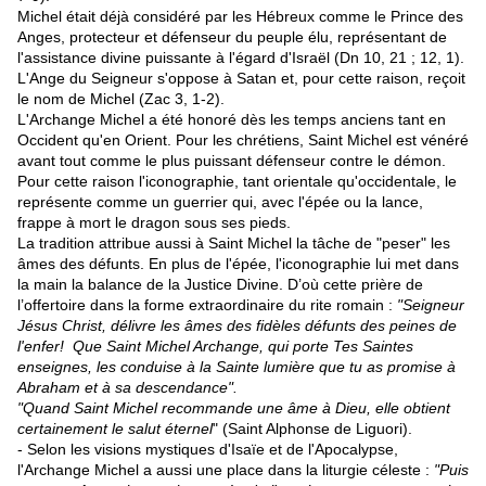
Michel était déjà considéré par les Hébreux comme le Prince des
Anges, protecteur et défenseur du peuple élu, représentant de
l'assistance divine puissante à l'égard d'Israël (Dn 10, 21 ; 12, 1).
L'Ange du Seigneur s'oppose à Satan et, pour cette raison, reçoit
le nom de Michel (Zac 3, 1-2).
L'Archange Michel a été honoré dès les temps anciens tant en
Occident qu'en Orient. Pour les chrétiens, Saint Michel est vénéré
avant tout comme le plus puissant défenseur contre le démon.
Pour cette raison l'iconographie, tant orientale qu'occidentale, le
représente comme un guerrier qui, avec l'épée ou la lance,
frappe à mort le dragon sous ses pieds.
La tradition attribue aussi à Saint Michel la tâche de "peser" les
âmes des défunts. En plus de l'épée, l'iconographie lui met dans
la main la balance de la Justice Divine. D’où cette prière de
l’offertoire dans la forme extraordinaire du rite romain :
"Seigneur
Jésus Christ, délivre les âmes des fidèles défunts des peines de
l'enfer! Que Saint Michel Archange, qui porte Tes Saintes
enseignes, les conduise à la Sainte lumière que tu as promise à
Abraham et à sa descendance".
"Quand Saint Michel recommande une âme à Dieu, elle obtient
certainement le salut éternel
" (Saint Alphonse de Liguori).
- Selon les visions mystiques d'Isaïe et de l'Apocalypse,
l'Archange Michel a aussi une place dans la liturgie céleste :
"Puis