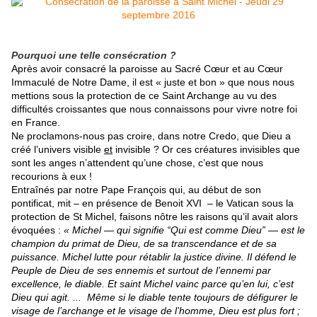
Pourquoi une telle consécration ?
Après avoir consacré la paroisse au Sacré Cœur et au Cœur
Immaculé de Notre Dame, il est « juste et bon » que nous nous
mettions sous la protection de ce Saint Archange au vu des
difficultés croissantes que nous connaissons pour vivre notre foi
en France.
Ne proclamons-nous pas croire, dans notre Credo, que Dieu a
créé l’univers visible
et
invisible ? Or ces créatures invisibles que
sont les anges n’attendent qu’une chose, c’est que nous
recourions à eux !
Entraînés par notre Pape François qui, au début de son
pontificat, mit – en présence de Benoit XVI – le Vatican sous la
protection de St Michel, faisons nôtre les raisons qu’il avait alors
évoquées :
« Michel — qui signifie “Qui est comme Dieu” — est le
champion du primat de Dieu, de sa transcendance et de sa
puissance. Michel lutte pour rétablir la justice divine. Il défend le
Peuple de Dieu de ses ennemis et surtout de l’ennemi par
excellence, le diable. Et saint Michel vainc parce qu’en lui, c’est
Dieu qui agit. ... Même si le diable tente toujours de défigurer le
visage de l’archange et le visage de l’homme, Dieu est plus fort ;