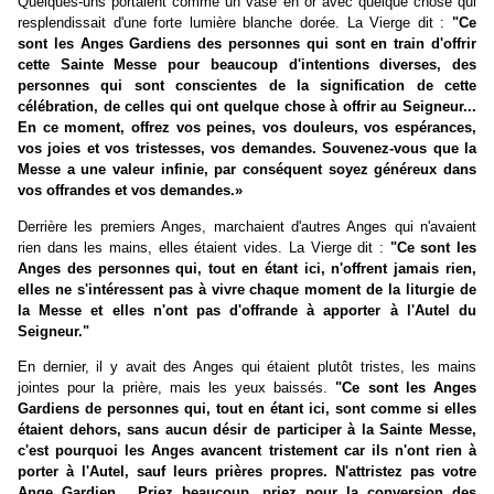
Quelques-uns portaient comme un vase en or avec quelque chose qui
resplendissait d'une forte lumière blanche dorée. La Vierge dit :
"Ce
sont les Anges Gardiens des personnes qui sont en train d'offrir
cette Sainte Messe pour beaucoup d'intentions diverses, des
personnes qui sont conscientes de la signification de cette
célébration, de celles qui ont quelque chose à offrir au Seigneur...
En ce moment, offrez vos peines, vos douleurs, vos espérances,
vos joies et vos tristesses, vos demandes. Souvenez-vous que la
Messe a une valeur infinie, par conséquent soyez généreux dans
vos offrandes et vos demandes.»
Derrière les premiers Anges, marchaient d'autres Anges qui n'avaient
rien dans les mains, elles étaient vides. La Vierge dit :
"Ce sont les
Anges des personnes qui, tout en étant ici, n'offrent jamais rien,
elles ne s'intéressent pas à vivre chaque moment de la liturgie de
la Messe et elles n'ont pas d'offrande à apporter à l'Autel du
Seigneur."
En dernier, il y avait des Anges qui étaient plutôt tristes, les mains
jointes pour la prière, mais les yeux baissés.
"Ce sont les Anges
Gardiens de personnes qui, tout en étant ici, sont comme si elles
étaient dehors, sans aucun désir de participer à la Sainte Messe,
c'est pourquoi les Anges avancent tristement car ils n'ont rien à
porter à l'Autel, sauf leurs prières propres. N'attristez pas votre
Ange Gardien... Priez beaucoup, priez pour la conversion des