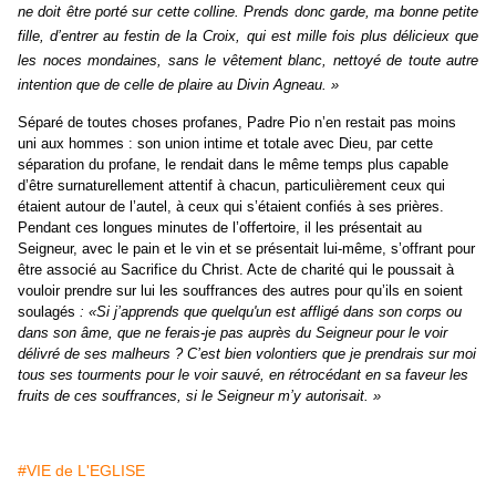
ne doit être porté sur cette colline. Prends donc garde, ma bonne petite
fille, d’entrer au festin de la Croix, qui est mille fois plus délicieux que
les noces mondaines, sans le vêtement blanc, nettoyé de toute autre
intention que de celle de plaire au Divin Agneau. »
Séparé de toutes choses profanes, Padre Pio n’en restait pas moins
uni aux hommes : son union intime et totale avec Dieu, par cette
séparation du profane, le rendait dans le même temps plus capable
d’être surnaturellement attentif à chacun, particulièrement ceux qui
étaient autour de l’autel, à ceux qui s’étaient confiés à ses prières.
Pendant ces longues minutes de l’offertoire, il les présentait au
Seigneur, avec le pain et le vin et se présentait lui-même, s’offrant pour
être associé au Sacrifice du Christ. Acte de charité qui le poussait à
vouloir prendre sur lui les souffrances des autres pour qu’ils en soient
soulagés
: «Si j’apprends que quelqu'un est affligé dans son corps ou
dans son âme, que ne ferais-je pas auprès du Seigneur pour le voir
délivré de ses malheurs ? C’est bien volontiers que je prendrais sur moi
tous ses tourments pour le voir sauvé, en rétrocédant en sa faveur les
fruits de ces souffrances, si le Seigneur m’y autorisait. »
#VIE de L'EGLISE