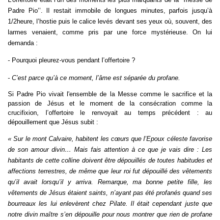
Padre Pio’’. Il restait immobile de longues minutes, parfois jusqu’à
1/2heure, l’hostie puis le calice levés devant ses yeux où, souvent, des
larmes venaient, comme pris par une force mystérieuse. On lui
demanda :
- Pourquoi pleurez-vous pendant l’offertoire ?
-
C’est parce qu’à ce moment, l’âme est séparée du profane.
Si Padre Pio vivait l'ensemble de la Messe comme le sacrifice et la
passion de Jésus et le moment de la consécration comme la
crucifixion, l’offertoire le renvoyait au temps précédent : au
dépouillement que Jésus subit :
« Sur le mont Calvaire, habitent les cœurs que l’Epoux céleste favorise
de son amour divin… Mais fais attention à ce que je vais dire : Les
habitants de cette colline doivent être dépouillés de toutes habitudes et
affections terrestres, de même que leur roi fut dépouillé des vêtements
qu’il avait lorsqu’il y arriva. Remarque, ma bonne petite fille, les
vêtements de Jésus étaient saints, n’ayant pas été profanés quand ses
bourreaux les lui enlevèrent chez Pilate. Il était cependant juste que
notre divin maître s’en dépouille pour nous montrer que rien de profane