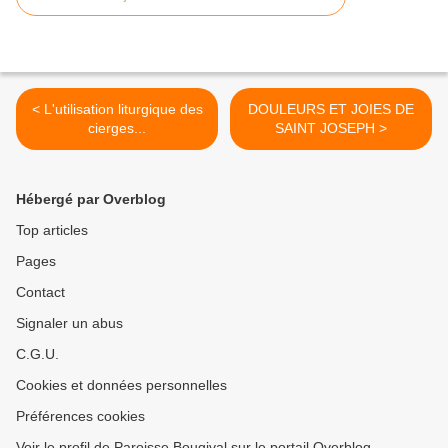
< L'utilisation liturgique des
DOULEURS ET JOIES DE
cierges...
SAINT JOSEPH >
Hébergé par Overblog
Top articles
Pages
Contact
Signaler un abus
C.G.U.
Cookies et données personnelles
Préférences cookies
Voir le profil de Paroisse Bougival sur le portail Overblog