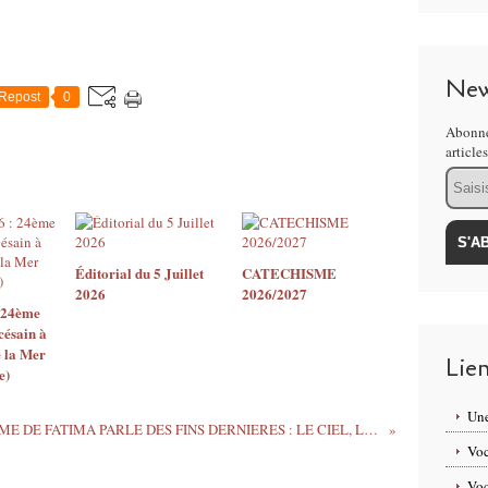
New
Repost
0
Abonne
article
Email
Éditorial du 5 Juillet
CATECHISME
2026
2026/2027
: 24ème
césain à
 la Mer
Lie
e)
Une
NOTRE DAME DE FATIMA PARLE DES FINS DERNIERES : LE CIEL, LE PURGATOIRE ET L’ENFER
Voc
Voc