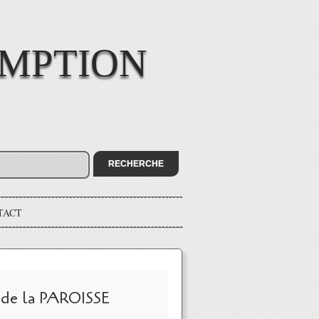
OMPTION
TACT
 de la PAROISSE