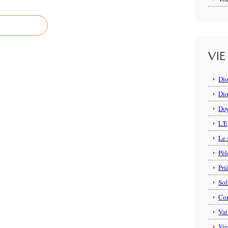
VIE
Dio
Dio
Do
L'E
Le 
Pèl
Pri
Sol
Con
Vat
Vie