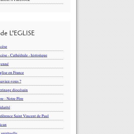
 de L'EGLISE
cèse
cèse - Cathédrale - historique
yenné
glise en France
saviez-vous ?
erinage diocésain
ère : Notre Père
idarité
férence Saint Vincent de Paul
ican
 spirituelle