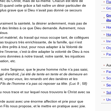
hec du Christ, mais de lui-même. Chacun est libre de
Fla
 quand cette grâce a fait naître un désir particulier de
Gro
te plus grave que si Dieu n’avait pas donné ce secours
Gr
étu
raiment la sainteté, la désirer ardemment, mais pas de
Ho
t des limites à ce que Dieu demande. Autrement, nous
Jésus.
Ho
t matériel, du travail qui nous occupe tant, de collègues
Inv
as toujours très enrichissante, de la famille, qui n’est
être prêts à tout, pour nous adapter à la Volonté de
Or
dre l’inverse, c’est-à-dire adapter la volonté de Dieu à nos
Pas
ions données à notre travail, notre santé, les injustices
uation, etc.
Au
e notre Seigneur, que le jeune homme riche n’a pas saisi,
Pas
ngé d’endroit, j’ai été de tente en tente et de demeure en
Sc
é, voyez-vous, les renards ont des tanières et les
 Fils de l’homme n’a pas où reposer sa tête. (Luc 9 ; 58)
Ser
 nous trace et sur lequel nous trouvons le Christ avec sa
Sol
Un
arde aussi avec une énorme affection et prie pour que
Fils nous propose, et le mettre en pratique avec joie.