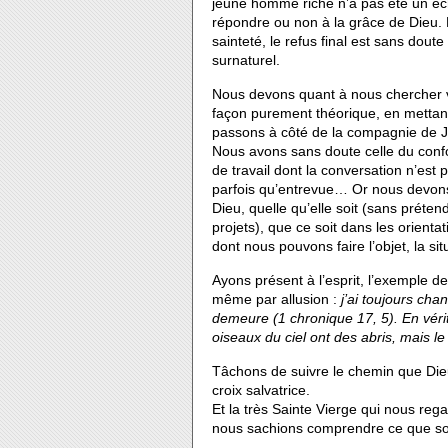
jeune homme riche n’a pas été un éc
répondre ou non à la grâce de Dieu. Et
sainteté, le refus final est sans dou
surnaturel.
Nous devons quant à nous chercher v
façon purement théorique, en mettan
passons à côté de la compagnie de 
Nous avons sans doute celle du confor
de travail dont la conversation n’est p
parfois qu’entrevue… Or nous devons 
Dieu, quelle qu’elle soit (sans préten
projets), que ce soit dans les orientat
dont nous pouvons faire l’objet, la sit
Ayons présent à l’esprit, l’exemple d
même par allusion :
j’ai toujours cha
demeure (1 chronique 17, 5). En vérit
oiseaux du ciel ont des abris, mais le
Tâchons de suivre le chemin que Dieu
croix salvatrice.
Et la très Sainte Vierge qui nous reg
nous sachions comprendre ce que son 