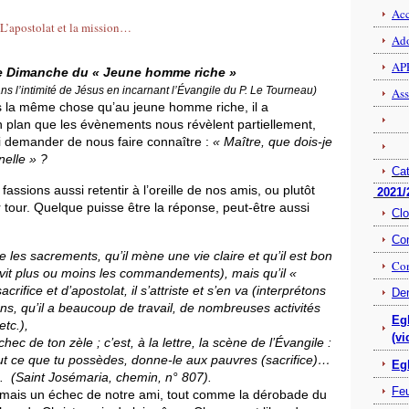
Acc
Ado
APP
ce Dimanche du « Jeune homme riche »
dans l’intimité de Jésus en incarnant l’Évangile du P. Le Tourneau)
Ass
 la même chose qu’au jeune homme riche, il a
 plan que les évènements nous révèlent partiellement,
ui demander de nous faire connaître :
« Maître, que dois-je
rnelle » ?
Ca
fassions aussi retentir à l’oreille de nos amis, ou plutôt
2021/
r tour. Quelque puisse être la réponse, peut-être aussi
Clo
Con
e les sacrements, qu’il mène une vie claire et qu’il est bon
Con
il vit plus ou moins les commandements), mais qu’il «
acrifice et d’apostolat, il s’attriste et s’en va (interprétons
Den
ns, qu’il a beaucoup de travail, de nombreuses activités
Egl
etc.),
(vi
hec de ton zèle ; c’est, à la lettre, la scène de l’Évangile :
tout ce que tu possèdes, donne-le aux pauvres (sacrifice)…
Egl
t). (Saint Josémaria, chemin, n° 807).
Feu
, mais un échec de notre ami, tout comme la dérobade du