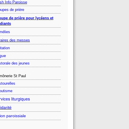
sh Info Paroisse
upes de prière
oupe de prière pour lycéens et
diants
mélies
raires des messes
itation
gue
torale des jeunes
mônerie St Paul
tourelles
outisme
vices liturgiques
idarité
ion paroissiale