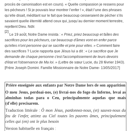
procès de canonisation est en cours). « Quelle compassion je ressens pour
les pécheurs ! Si je pouvais leur montrer l’enfer ! », était l’une des phrases
qu’elle disait, méditant sur le fait que beaucoup cesseraient de pécher s’ils
savaient quelle éternité attend ceux qui, jusqu’au dernier moment terrestre,
rejettent Dieu. Ndlr.
[2]
Le 19 août, Notre Dame insista :
« Priez, priez beaucoup et faîtes des
sacrifices pour les pécheurs, car beaucoup d'âmes vont en enfer parce
qu'elles n'ont personne qui se sacrifie et prie pour elles. »
Comment faire
des sacrifices ? Lucie rapporta que Jésus lui a dit :
« Le sacrifice que Je
demande de chaque personne c'est l'accomplissement de leurs devoirs
d'état et l'observance de Ma loi. »
(Lettre de sœur Lucie, du 28 février 1943).
[Frère Joseph Domini. Famille Missionnaire de Notre Dame- 13/05/2017]
Prière enseignée aux enfants par Notre Dame lors de son apparition
O meu Jesus, perdoai-nos, (e) livrai-nos do fogo do Inferno, levai as
alminhas todas para o Ceu, principalmente aquelas que mais
(d'elle) precisarem.
Traduction littérale :
Ô mon Jésus, pardonnez-nous, (et) sauvez-nous du
feu de l'enfer, attirez au Ciel toutes les pauvres âmes, principalement
celles qui (en) ont le plus besoin
Version habituelle en français :