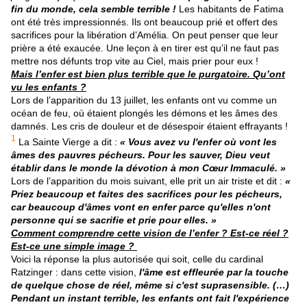
fin du monde, cela semble terrible !
Les habitants de Fatima
ont été très impressionnés. Ils ont beaucoup prié et offert des
sacrifices pour la libération d’Amélia. On peut penser que leur
prière a été exaucée. Une leçon à en tirer est qu’il ne faut pas
mettre nos défunts trop vite au Ciel, mais prier pour eux !
Mais l’enfer est bien plus terrible que le purgatoire. Qu’ont
vu les enfants ?
Lors de l’apparition du 13 juillet, les enfants ont vu comme un
océan de feu, où étaient plongés les démons et les âmes des
damnés. Les cris de douleur et de désespoir étaient effrayants !
1
La Sainte Vierge a dit :
« Vous avez vu l'enfer où vont les
âmes des pauvres pécheurs. Pour les sauver, Dieu veut
établir dans le monde la dévotion à mon Cœur Immaculé. »
Lors de l’apparition du mois suivant, elle prit un air triste et dit :
«
Priez beaucoup et faites des sacrifices pour les pécheurs,
car beaucoup d'âmes vont en enfer parce qu'elles n'ont
personne qui se sacrifie et prie pour elles. »
Comment comprendre cette vision de l’enfer ? Est-ce réel ?
Est-ce une simple image ?
Voici la réponse la plus autorisée qui soit, celle du cardinal
Ratzinger : dans cette vision,
l'âme est effleurée par la touche
de quelque chose de réel, même si c'est suprasensible. (…)
Pendant un instant terrible, les enfants ont fait l'expérience