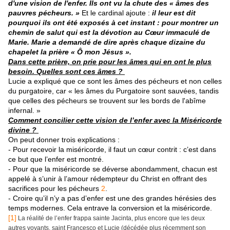
d'une vision de l'enfer. Ils ont vu la chute des « âmes des
pauvres pécheurs. »
Et le cardinal ajoute :
il leur est dit
pourquoi ils ont été exposés à cet instant : pour montrer un
chemin de salut qui est la dévotion au Cœur immaculé de
Marie. Marie a demandé de dire après chaque dizaine du
chapelet la prière « Ô mon Jésus ».
Dans cette prière, on prie pour les âmes qui en ont le plus
besoin. Quelles sont ces âmes ?
Lucie a expliqué que ce sont les âmes des pécheurs et non celles
du purgatoire, car « les âmes du Purgatoire sont sauvées, tandis
que celles des pécheurs se trouvent sur les bords de l'abîme
infernal. »
Comment concilier cette vision de l’enfer avec la Miséricorde
divine ?
On peut donner trois explications :
- Pour recevoir la miséricorde, il faut un cœur contrit : c’est dans
ce but que l’enfer est montré.
- Pour que la miséricorde se déverse abondamment, chacun est
appelé à s’unir à l’amour rédempteur du Christ en offrant des
sacrifices pour les pécheurs
2
.
- Croire qu’il n’y a pas d’enfer est une des grandes hérésies des
temps modernes. Cela entrave la conversion et la miséricorde.
[1]
La réalité de l’enfer frappa sainte Jacinta, plus encore que les deux
autres voyants, saint Francesco et Lucie (décédée plus récemment son