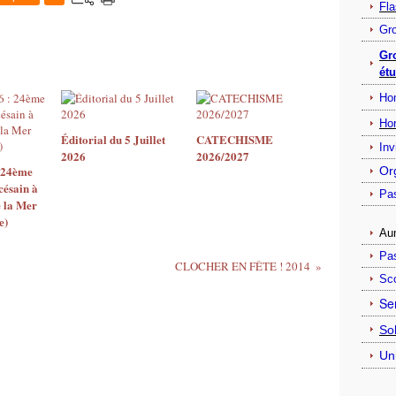
Fla
Gro
Gr
étu
Ho
Ho
Éditorial du 5 Juillet
CATECHISME
Inv
2026
2026/2027
: 24ème
Or
césain à
Pas
 la Mer
e)
Au
Pas
CLOCHER EN FÊTE ! 2014
Sc
Ser
Sol
Un