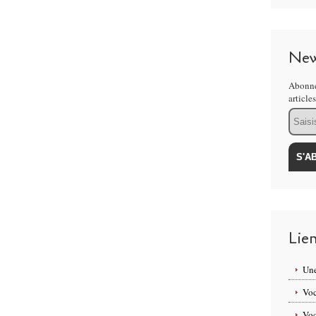
New
Abonne
article
Email
Lie
Une
Voc
Voc