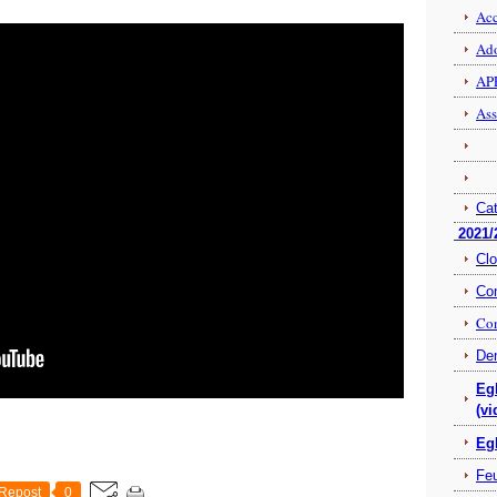
Acc
Ado
APP
Ass
Ca
2021/
Clo
Con
Con
Den
Egl
(vi
Egl
Feu
Repost
0