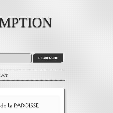
OMPTION
TACT
 de la PAROISSE