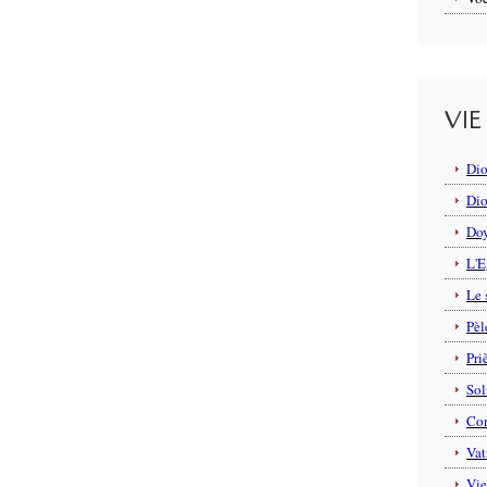
VIE
Dio
Dio
Do
L'E
Le 
Pèl
Pri
Sol
Con
Vat
Vie