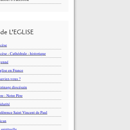
 de L'EGLISE
cèse
cèse - Cathédrale - historique
yenné
glise en France
saviez-vous ?
erinage diocésain
ère : Notre Père
idarité
férence Saint Vincent de Paul
ican
 spirituelle