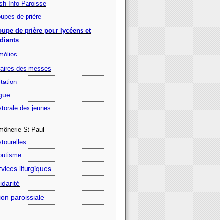
sh Info Paroisse
upes de prière
oupe de prière pour lycéens et
diants
mélies
raires des messes
itation
gue
torale des jeunes
mônerie St Paul
tourelles
outisme
vices liturgiques
idarité
ion paroissiale