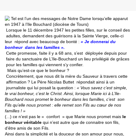
Tel est l’un des messages de Notre Dame lorsqu’elle apparut
en 1947 à l’Ile Bouchard (diocèse de Tours)
Lorsque le 11 décembre 1947 les petites filles, sur le conseil des
adultes, demandent des guérisons à la Sainte Vierge, celle-ci
leur répond avec beaucoup de bonté :
« Je donnerai du
bonheur dans les familles ».
Cette promesse, faite il y a 68 ans, s’est déployée depuis pour
faire du sanctuaire de L’Ile-Bouchard un lieu privilégié de grâces
pour les familles qui viennent s’y confier.
Mais qu’est-ce que le bonheur ?
Concrètement, que nous dit la mère du Sauveur à travers cette
affirmation ? Le Père Nicolas Buttet répondait ainsi à un
journaliste qui lui posait la question :
« Vous savez c’est simple,
le vrai
bonheur, c’est le Christ. Ainsi,
lorsque Marie ici à L’Ile-
Bouchard
nous promet le bonheur dans les
familles, c’est son
Fils qu’elle
nous promet : elle remet son
Fils au cœur de nos
familles ! »
(...) ce n’est pas le « confort » que Marie nous promet mais
le
bonheur véritable
qui n’est autre que de connaitre son fils,
d’être amis de son Fils.
Ainsi dans la simplicité et la douceur de son amour pour nous,